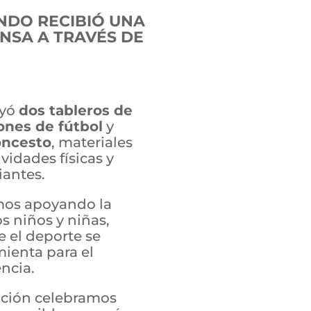
INDO RECIBIÓ UNA
NSA A TRAVÉS DE
uyó
dos tableros de
ones de fútbol
y
oncesto
, materiales
ividades físicas y
iantes.
mos apoyando la
s niños y niñas,
 el deporte se
ienta para el
ncia.
ión celebramos